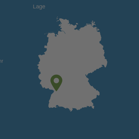
Lage
hr