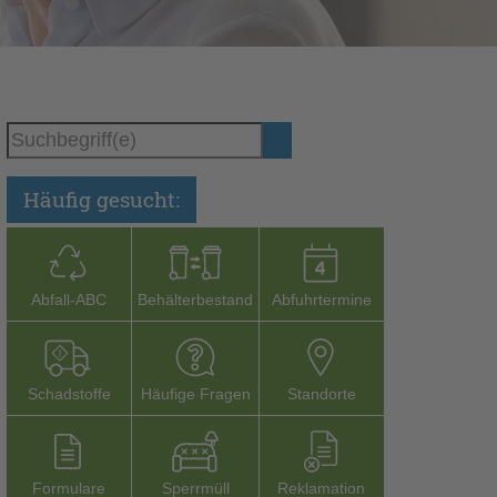
Häufig gesucht:
Abfall-­ABC
Behälterbestand
Abfuhrtermine
Schadstoffe
Häufige Fragen
Stand­orte
Formu­lare
Sperr­müll
Reklamation