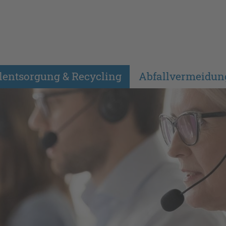
lentsorgung & Recycling
Abfallvermeidun