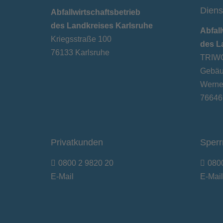
Diens
Abfallwirtschaftsbetrieb
des Landkreises Karlsruhe
Abfall
Kriegsstraße 100
des L
76133 Karlsruhe
TRIWO
Gebäu
Werner
76646
Privatkunden
Sperr
0800 2 9820 20
080
E-Mail
E-Mail