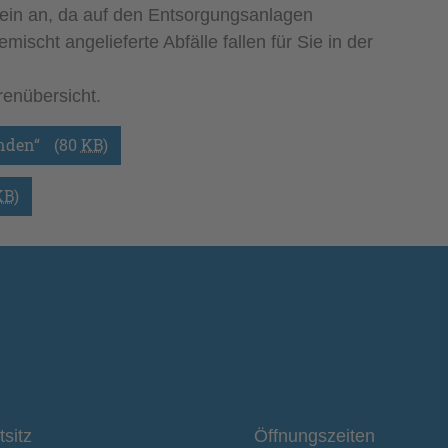
enrein an, da auf den Entsorgungsanlagen
scht angelieferte Abfälle fallen für Sie in der
renübersicht.
nden“
(80
KB
)
KB
)
tsitz
Öffnungszeiten