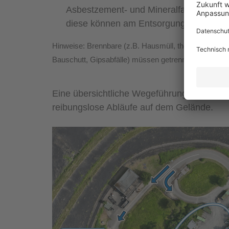
Asbestzement- und Mineralfaserabfälle
diese können am Entsorgungszentrum 
Hinweise: Brennbare (z.B. Hausmüll, thermisch verwer
Bauschutt, Gipsabfälle) müssen getrennt voneinander
Eine übersichtliche Wegeführung durch Sch
reibungslose Abläufe auf dem Gelände.