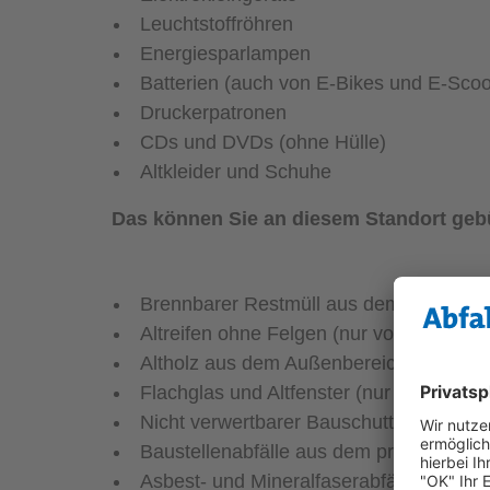
Leuchtstoffröhren
Energiesparlampen
Batterien (auch von E-Bikes und E-Scoot
Druckerpatronen
CDs und DVDs (ohne Hülle)
Altkleider und Schuhe
Das können Sie an diesem Standort geb
Brennbarer Restmüll aus dem privaten u
Altreifen ohne Felgen (nur von privaten
Altholz aus dem Außenbereich (nur von 
Flachglas und Altfenster (nur von priva
Nicht verwertbarer Bauschutt aus dem p
Baustellenabfälle aus dem privaten und 
Asbest- und Mineralfaserabfälle (nur vo