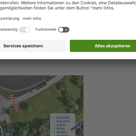
 werden nur in „Big Bags“, verpackt angenommen,
erworben werden.
tbarer Baustellenabfall) und nicht brennbare Abfälle (z.B.
 angeliefert werden.
ilder und Fahrbahnmarkierungen sorgt für