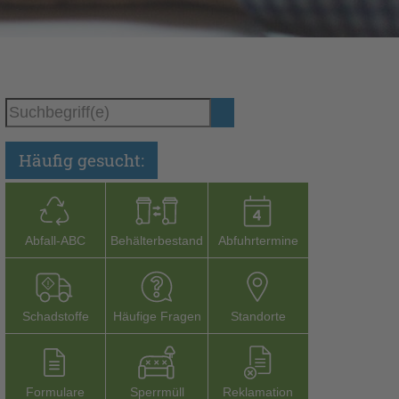
Häufig gesucht:
Abfall-­ABC
Behälterbestand
Abfuhrtermine
Schadstoffe
Häufige Fragen
Stand­orte
Formu­lare
Sperr­müll
Reklamation