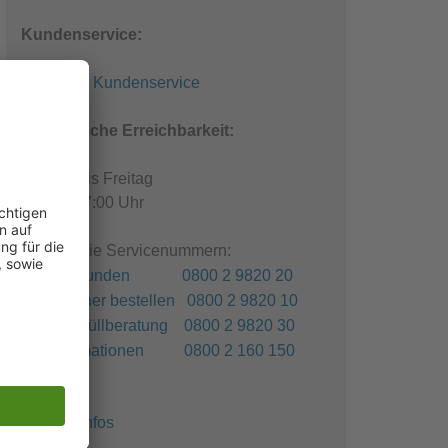
Kundenservice:
E-Mail an Kundenservice
Telefonische Erreichbarkeit:
Montag bis Freitag
08:00 - 17:00 Uhr
Kostenfreie Servicenummern:
Privatkunden 0800 2 9820 20
Container bestellen 0800 2 9820 10
Sperrmüllberatung 0800 2 9820 30
Reklamationen 0800 2 160 150
Weitere Infos