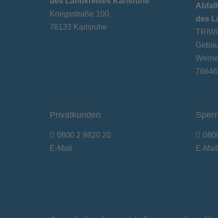
des Landkreises Karlsruhe
Abfall
Kriegsstraße 100
des L
76133 Karlsruhe
TRIWO
Gebäu
Werner
76646
Privatkunden
Sperr
0800 2 9820 20
080
E-Mail
E-Mail