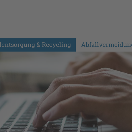
lentsorgung & Recycling
Abfallvermeidun