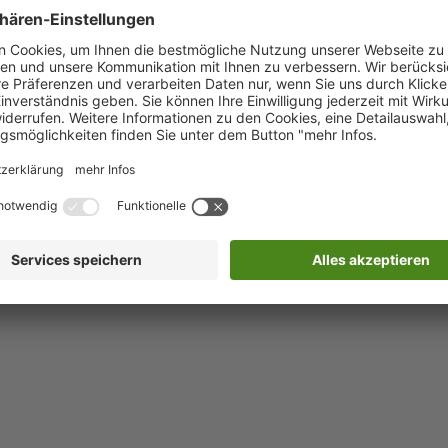
nhalts dieser Seiten ist ohne konkreten
cht zumutbar. Bei Bekanntwerden von
üglich entfernt.
er, audiovisuelle Inhalte, sowie Layout und
 UrhG und sind ohne ausdrückliche Genehmigung
remden Verwendung, mit Ausnahme der rein
an obige Adresse des Landkreises.