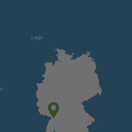
Lage
hr