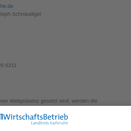
uhe.de
stoph Schnaudigel
26 6211
eser Webpräsenz gesetzt sind, werden die
 Betreiber dieser Seiten sind ausschließlich für
er Verlinkung wurden die Links zu externen
 Seiten überprüft, dabei waren keine Verstöße