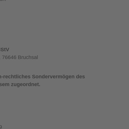
MStV
, 76646 Bruchsal
lich-rechtliches Sondervermögen des
esem zugeordnet.
9