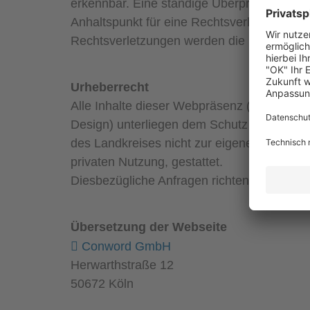
erkennbar. Eine ständige Überprüfung des I
Anhaltspunkt für eine Rechtsverletzung ni
Rechtsverletzungen werden die Links unverz
Urheberrecht
Alle Inhalte dieser Webpräsenz (Texte, Bild
Design) unterliegen dem Schutz nach dem
des Landkreises nicht zur eigenen oder f
privaten Nutzung, gestattet.
Diesbezügliche Anfragen richten Sie bitte 
Übersetzung der Webseite
Conword GmbH
Herwarthstraße 12
50672 Köln