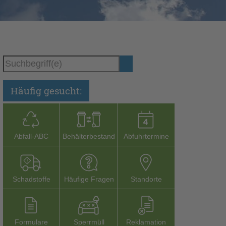
Häufig gesucht:
Abfall-­ABC
Behälterbestand
Abfuhrtermine
Schadstoffe
Häufige Fragen
Stand­orte
Formu­lare
Sperr­müll
Reklamation