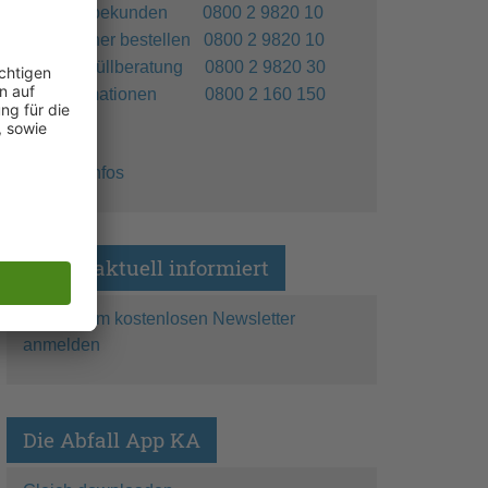
Gewerbekunden 0800 2 9820 10
Container bestellen 0800 2 9820 10
Sperrmüllberatung 0800 2 9820 30
Reklamationen 0800 2 160 150
Weitere Infos
Immer aktuell informiert
Gleich zum kostenlosen Newsletter
anmelden
Die Abfall App KA