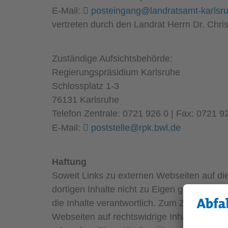
E-Mail:
posteingang@landratsamt-karlsr
vertreten durch den Landrat Herrn Dr. Chri
Zuständige Aufsichtsbehörde:
Regierungspräsidium Karlsruhe
Schlossplatz 1-3
76131 Karlsruhe
Telefon Zentrale: 0721 926 0 | Fax: 0721 9
E-Mail:
poststelle@rpk.bwl.de
Haftung
Soweit Links zu externen Webseiten auf di
dortigen Inhalte nicht zu Eigen gemacht. Die
die Inhalte verantwortlich. Zum Zeitpunkt d
Webseiten auf rechtswidrige Inhalte dieser