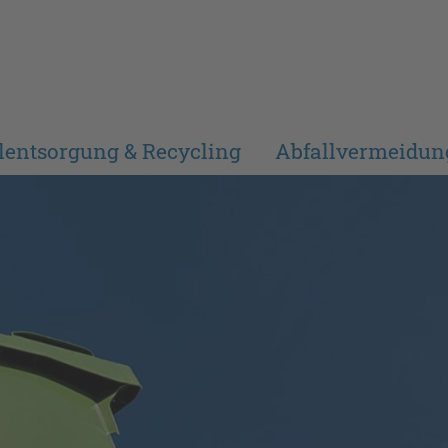
lentsorgung & Recycling
Abfallvermeidun