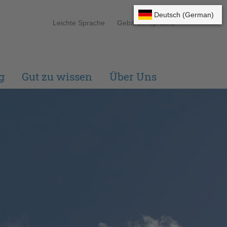
Leichte Sprache
Gebärdensprache
g
Gut zu wissen
Über Uns