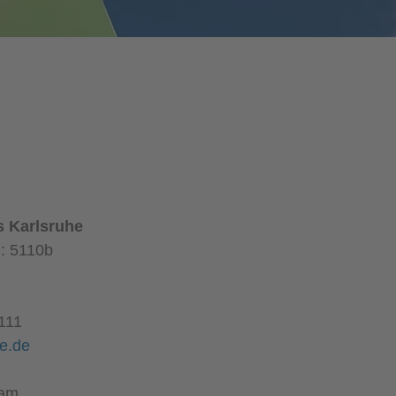
s Karlsruhe
: 5110b
111
e.de
 Adam