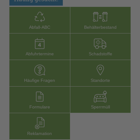
Abfall-­ABC
Behälterbestand
Abfuhrtermine
Schadstoffe
Häufige Fragen
Stand­orte
Formu­lare
Sperr­müll
Reklamation