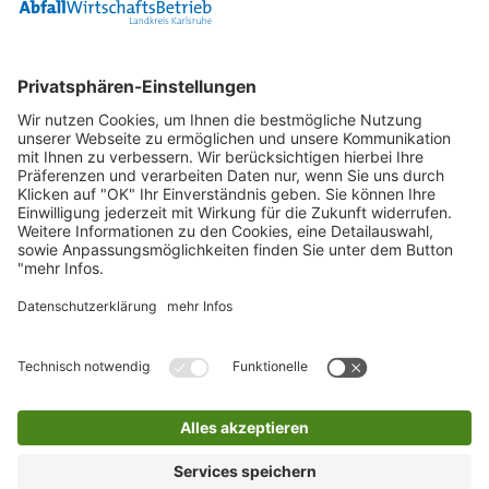
Container
0800 2 9820 10
E-Mail
Bleiben Sie in Verbindung
Facebook Landkreis Karlsruhe
Instagram Landkreis Karlsruhe
Startseite
Impressum
Datenschutz
Anfahrt
Inhaltsverzeichnis
Barriere melden
Barrierefreiheit