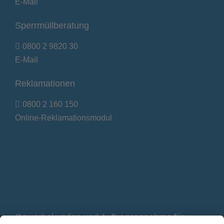
E-Mail
Sperrmüllberatung
0800 2 9820 30
E-Mail
Reklamationen
0800 2 160 150
Online-Reklamationsmodul
Gewerbekunden und Auftragsannahme für